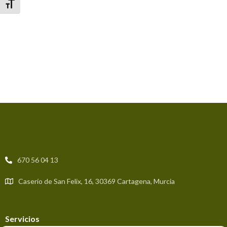
Alternar tamaño de letra
670 56 04 13
Caserío de San Felix, 16, 30369 Cartagena, Murcia
Servicios