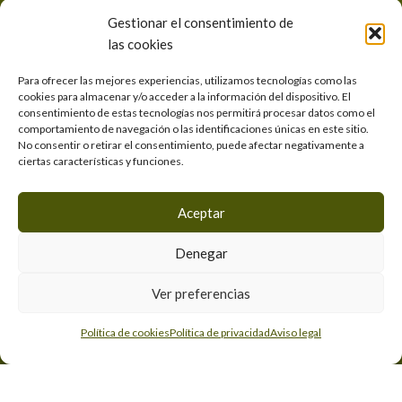
Estación de servicios Low Cost
Gestionar el consentimiento de
las cookies
Lavadero y engrase
Para ofrecer las mejores experiencias, utilizamos tecnologías como las
Aparcamiento seguro
cookies para almacenar y/o acceder a la información del dispositivo. El
consentimiento de estas tecnologías nos permitirá procesar datos como el
Transporte de mercancías
comportamiento de navegación o las identificaciones únicas en este sitio.
No consentir o retirar el consentimiento, puede afectar negativamente a
ciertas características y funciones.
Legal
Aceptar
Aviso legal
Denegar
Política de privacidad
Ver preferencias
Política de cookies
Política de cookies
Política de privacidad
Aviso legal
Accesibilidad